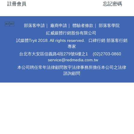
註冊會員
忘記密碼

部落客申請
｜
廠商申請
｜
體驗者條款
｜
部落客學院
紅威媒體行銷股份有限公司
試媒體Tryit 2018. All rights reserved. 口碑行銷 部落客行銷
專家
台北市大安區信義路4段279號6樓之1
(02)2703-0860
service@redmedia.com.tw
本公司聘任常年法律顧問敦宇法律事務所擔任本公司之法律
諮詢顧問