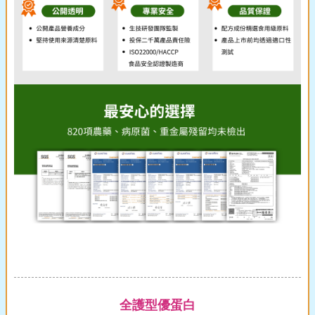
全護型優蛋白