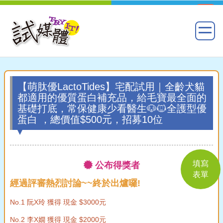
【萌肽優LactoTides】宅配試用｜全齡犬貓
都適用的優質蛋白補充品，給毛寶最全面的
基礎打底，常保健康少看醫生🐶🐱全護型優
蛋白 ，總價值$500元，招募10位
填寫
公布得獎者
表單
經過評審熱烈討論~~終於出爐囉!
No.1 阮X玲 獲得 現金 $3000元
No.2 李X嫺 獲得 現金 $2000元