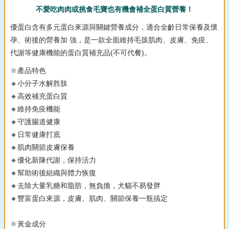
不愛吃肉肉或挑食毛寶也有機會補全蛋白質營養！
優蛋白含有多元蛋白來源與關鍵營養成分，適合全齡日常保養及懷
孕、術後的營養加 強，是一款全面維持毛孩肌肉、皮膚、免疫、
代謝等健康機能的蛋白質補充品(不可代餐)。
🔆產品特色
🔸小分子水解胜肽
🔸高效補充蛋白質
🔸維持免疫機能
🔸守護腸道健康
🔸日常健康打底
🔸肌肉關節皮膚保養
🔸優化新陳代謝，保持活力
🔸幫助術後組織與體力恢復
🔸去除大量乳糖和脂肪，無負擔，犬貓不易發胖
🔸豐富蛋白來源，皮膚、肌肉、關節保養一瓶搞定
🔆黃金成分