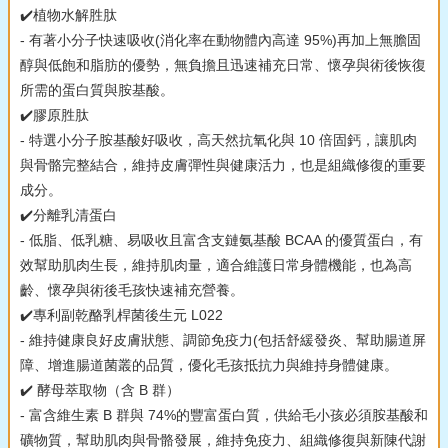
✔️植物水解胜肽
- 有著小分子快速吸收(消化率在動物體內高達 95%)再加上無膽固
醇與低飽和脂肪的優勢，無負擔且迅速補充日常、懷孕與術後恢復
所需的蛋白質與胺基酸。
✔️膠原胜肽
- 特選小分子胺基酸好吸收，高天然抗氧化與 10 倍固鈣，讓肌肉
與骨骼完整結合，維持皮膚彈性與健康活力，也是組織修復的重要
成分。
✔️分離乳清蛋白
- 低脂、低乳糖、易吸收且富含支鏈氨基酸 BCAA 的優質蛋白，有
效幫助肌肉生長，維持肌肉量，適合維護日常身體機能，也為高
齡、懷孕與術後毛孩快速補充營養。
✔️專利副乾酪乳桿菌後生元 L022
- 維持健康良好皮膚狀態、調節免疫力(包括舒緩發炎、幫助腸道屏
障、增進腸道菌叢的品質，優化毛孩抵抗力與維持身體健康。
✔️ 酵母萃取物（含 B 群）
- 富含維生素 B 群與 74%的豐富蛋白質，供給毛小孩必須胺基酸和
礦物質，幫助肌肉與骨骼發展，維持免疫力、組織修復與新陳代謝