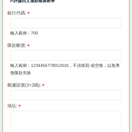
▻評論回文連結複製教學
銀行代碼:
輸入範例：700
匯款帳號:
輸入範例：1234456778012016，不須填寫-或空格，以免導
致匯款失敗
郵遞區號(3+2碼):
地址: