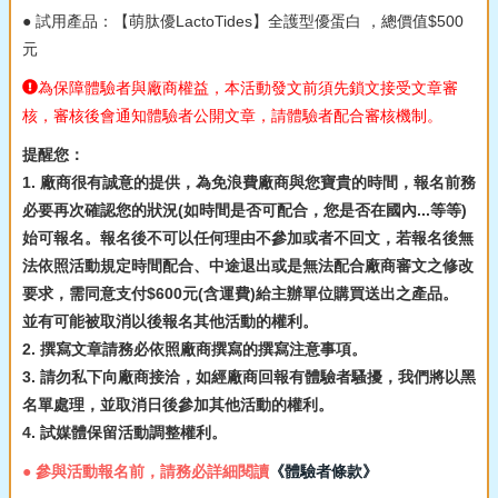
● 試用產品：【萌肽優LactoTides】全護型優蛋白 ，總價值$500
元
為保障體驗者與廠商權益，本活動發文前須先鎖文接受文章審
核，審核後會通知體驗者公開文章，請體驗者配合審核機制。
提醒您：
1. 廠商很有誠意的提供，為免浪費廠商與您寶貴的時間，報名前務
必要再次確認您的狀況(如時間是否可配合，您是否在國內...等等)
始可報名。報名後不可以任何理由不參加或者不回文，若報名後無
法依照活動規定時間配合、中途退出或是無法配合廠商審文之修改
要求，需同意支付$600元(含運費)給主辦單位購買送出之產品。
並有可能被取消以後報名其他活動的權利。
2. 撰寫文章請務必依照廠商撰寫的撰寫注意事項。
3. 請勿私下向廠商接洽，如經廠商回報有體驗者騷擾，我們將以黑
名單處理，並取消日後參加其他活動的權利。
4. 試媒體保留活動調整權利。
● 參與活動報名前，請務必詳細閱讀
《體驗者條款》