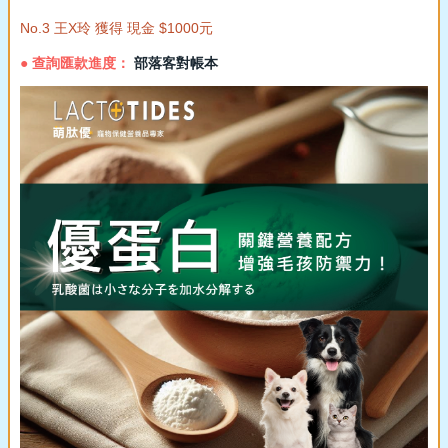
No.3 王X玲 獲得 現金 $1000元
● 查詢匯款進度：
部落客對帳本