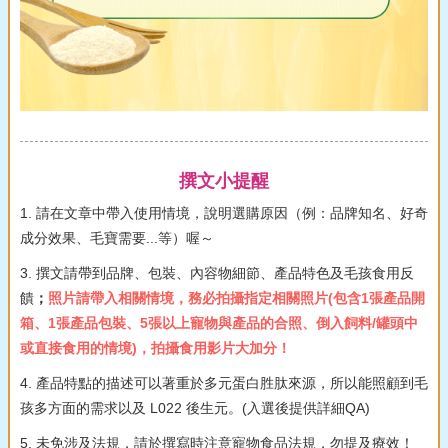
撰文小提醒
1. 請在文章中帶入使用情境，說明選購原因（例：品牌知名、好奇
成分效果、毛寶需要...等）喔～
3. 撰文請帶到品牌、包裝、內容物細節、產品特色及毛孩食用反
饋
；
照片請帶入相關情境，務必拍攝指定相關照片(包含1張產品開
箱、1張產品包裝、5張以上寵物與產品的合照、倒入飼料/罐頭中
或直接食用的情境)，拍攝食用影片大加分！
4. 產品特點的描述可以著重於多元蛋白胜肽來源，所以能照顧到毛
孩多方面的需求以及 L022 後生元。(入選後提供詳細QA)
5. 未免涉及法規，請於撰寫時注意寵物食品法規，勿提及療效！