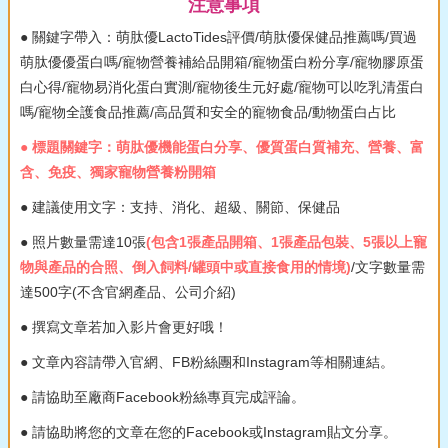
注意事項
● 關鍵字帶入：萌肽優LactoTides評價/萌肽優保健品推薦嗎/買過
萌肽優優蛋白嗎/寵物營養補給品開箱/寵物蛋白粉分享/寵物膠原蛋
白心得/寵物易消化蛋白實測/寵物後生元好處/寵物可以吃乳清蛋白
嗎/寵物全護食品推薦/高品質和安全的寵物食品/動物蛋白占比
● 標題關鍵字：萌肽優機能蛋白分享、優質蛋白質補充、營養、富
含、免疫、獨家寵物營養粉開箱
● 建議使用文字：支持、消化、超級、關節、保健品
● 照片數量需達10張
(包含1張產品開箱、1張產品包裝、5張以上寵
物與產品的合照、倒入飼料/罐頭中或直接食用的情境)
/文字數量需
達500字(不含官網產品、公司介紹)
● 撰寫文章若加入影片會更好哦！
● 文章內容請帶入官網、FB粉絲團和Instagram等相關連結。
● 請協助至廠商Facebook粉絲專頁完成評論。
● 請協助將您的文章在您的Facebook或Instagram貼文分享。