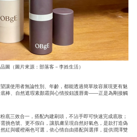
產品圖（圖片來源：部落客－李姓生活）
，希望讓使用者無論性別、年齡，都能透過簡單妝容展現更有魅
粉底棒、自然遮瑕素顏霜與心情按鈕護唇膏——正是為剛接觸
曬、粉底三效合一，搭配內建刷頭，不沾手即可快速完成底妝；
不需挑色號、更不假白，讓肌膚呈現自然好氣色，是款打造偽
自然紅與暖橙兩色可選，依心情自由搭配與選擇，提供潤澤雙