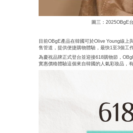
圖三：2025OB
目前OBgE產品在韓國可於Olive You
售管道，提供便捷購物體驗，最快1至3個工
為慶祝品牌正式登台並迎接618購物節，OB
實惠價格體驗這個來自韓國的人氣彩妝品，有興