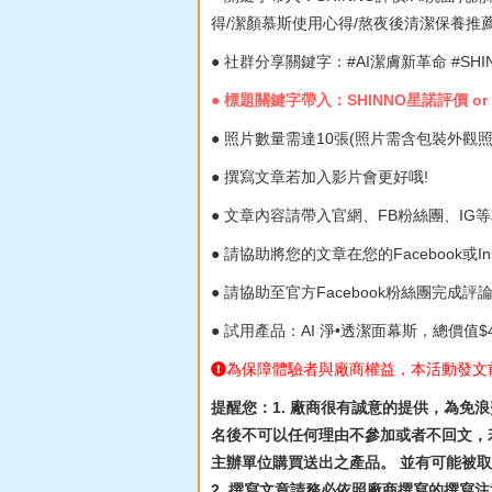
得/潔顏慕斯使用心得/熬夜後清潔保養推薦/
● 社群分享關鍵字：#AI潔膚新革命 #SHI
● 標題關鍵字帶入：SHINNO星諾評價 or
● 照片數量需達10張(照片需含包裝外觀照
● 撰寫文章若加入影片會更好哦!
● 文章內容請帶入官網、FB粉絲團、IG
● 請協助將您的文章在您的Facebook或In
● 請協助至官方Facebook粉絲團完成
● 試用產品：AI 淨•透潔面幕斯，總價值$
為保障體驗者與廠商權益，本活動發文
提醒您：1. 廠商很有誠意的提供，為免
名後不可以任何理由不參加或者不回文，若
主辦單位購買送出之產品。 並有可能被
2. 撰寫文章請務必依照廠商撰寫的撰寫