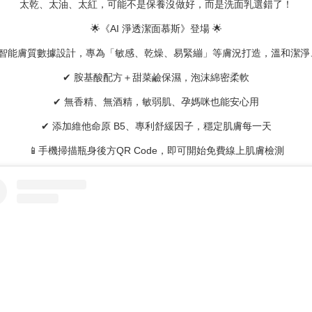
太乾、太油、太紅，可能不是保養沒做好，而是洗面乳選錯了！
🌟《AI 淨透潔面慕斯》登場 🌟
O AI 智能膚質數據設計，專為「敏感、乾燥、易緊繃」等膚況打造，溫和潔
✔ 胺基酸配方＋甜菜鹼保濕，泡沫綿密柔軟
✔ 無香精、無酒精，敏弱肌、孕媽咪也能安心用
✔ 添加維他命原 B5、專利舒緩因子，穩定肌膚每一天
📱手機掃描瓶身後方QR Code，即可開始免費線上肌膚檢測