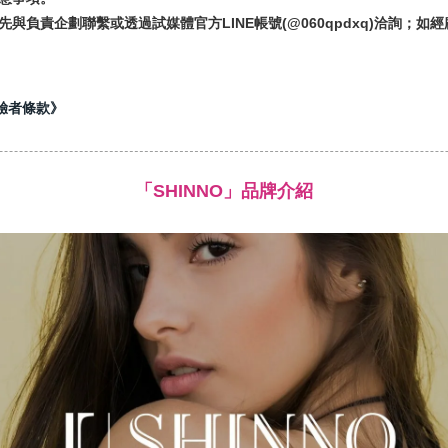
先與負責企劃聯繫或透過試媒體官方LINE帳號(@060qpdxq)洽詢；
驗者條款》
「SHINNO」品牌介紹