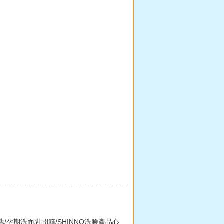
薦/孕期洗面乳開箱/SHINNO洗臉產品心