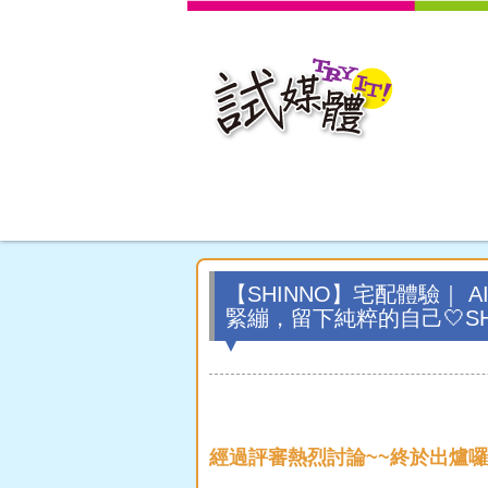
【SHINNO】宅配體驗｜
緊繃，留下純粹的自己🤍SHI
經過評審熱烈討論~~終於出爐囉