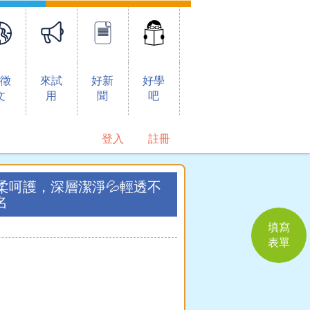
想徵
來試
好新
好學
文
用
聞
吧
登入
註冊
溫柔呵護，深層潔淨💦輕透不
名
填寫
表單