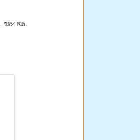
淨、洗後不乾澀。