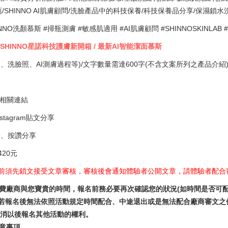
SHINNO AI肌膚顧問/洗臉產品中的科技保養/科技保養品分享/保濕鎖
NNO洗顏慕斯 #掃瓶測膚 #敏感肌適用 #AI肌膚顧問 #SHINNOSKINLA
 SHINNO星諾科技護膚新開箱 / 最新AI智能潔面慕斯
、洗臉照、AI測膚過程等)/文字數量需達600字(不含文案所列之產品介紹
等相關連結
stagram貼文分享
評論、按讚分享
420元
前須先鎖文接受文章審核，審核後會通知體驗者公開文章，請體驗者配合
浪費廠商與您寶貴的時間，報名前務必要再次確認您的狀況(如時間是否可配合
報名後無法依照活動規定時間配合、中途退出或是無法配合廠商審文之修改
取消以後報名其他活動的權利。
注意事項。