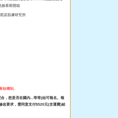
水洗臉慕斯開箱
B #星諾肌膚研究所
)
審核機制。
，您是否在國內...等等)始可報名。報
要求，需同意支付$520元(含運費)給