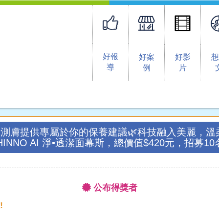
好報
好案
好影
導
例
片
 AI測膚提供專屬於你的保養建議🌿科技融入美麗，
NNO AI 淨•透潔面幕斯，總價值$420元，招募10
公布得獎者
!