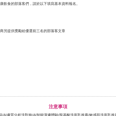
健康飲食的部落客們，請於以下填寫基本資料報名。
。
廠商另提供獎勵給優選前三名的部落客文章
注意事項
乳開箱/AI膚質分析洗對臉/AI智能潔膚體驗/胺基酸洗面乳推薦/敏感肌洗面乳推