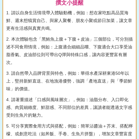
撰文小提醒
1. 請以自身生活情境帶入體驗動機，例如：想在家吃點高品質海
鮮、週末想犒賞自己、與家人聚餐、朋友小聚或節日加菜，讓文章
更有生活感與真實共鳴。
2. 本次體驗包含「黑鮪魚上腹＋下腹＋皮油」三個部位，可分別描
述不同食用情境，例如：上腹適合細細品嚐、下腹適合大口享受油
脂香氣、皮油部位則可帶出Q彈與特殊口感，讓內容更豐富有層
次。
3. 請自然帶入品牌背景與特色，例如：華得水產深耕東港50年以
上，堅持新鮮直送、在地漁港優勢，強調「產地直送」與「季節鮮
味」的價值。
4. 請著重描述「口感與風味層次」，例如：油脂分布、入口即化
感、肉質細緻度、鮮甜感、不同部位的差異，讓讀者能透過文字感
受到生魚片的魅力。
5. 可分享實際食用方式與搭配，例如：簡單沾醬油＋芥末、搭配檸
檬、或創意吃法（如丼飯、手卷、生魚片拼盤），增加文章豐富度