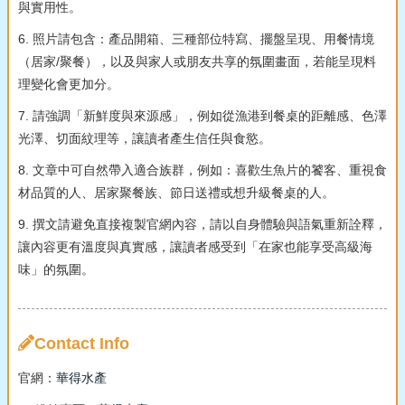
與實用性。
6. 照片請包含：產品開箱、三種部位特寫、擺盤呈現、用餐情境
（居家/聚餐），以及與家人或朋友共享的氛圍畫面，若能呈現料
理變化會更加分。
7. 請強調「新鮮度與來源感」，例如從漁港到餐桌的距離感、色澤
光澤、切面紋理等，讓讀者產生信任與食慾。
8. 文章中可自然帶入適合族群，例如：喜歡生魚片的饕客、重視食
材品質的人、居家聚餐族、節日送禮或想升級餐桌的人。
9. 撰文請避免直接複製官網內容，請以自身體驗與語氣重新詮釋，
讓內容更有溫度與真實感，讓讀者感受到「在家也能享受高級海
味」的氛圍。
Contact Info
官網：
華得水產