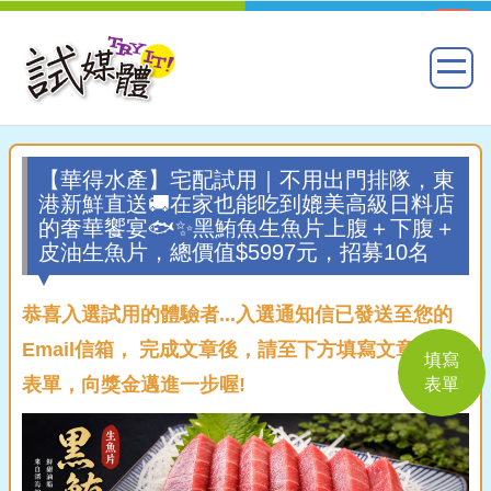
【華得水產】宅配試用｜不用出門排隊，東
港新鮮直送🚚在家也能吃到媲美高級日料店
的奢華饗宴🐟✨黑鮪魚生魚片上腹＋下腹＋
皮油生魚片，總價值$5997元，招募10名
恭喜入選試用的體驗者...入選通知信已發送至您的
Email信箱， 完成文章後，請至下方填寫文章回覆
填寫
表單，向獎金邁進一步喔!
表單