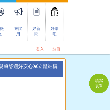
想徵
來試
好新
好學
文
用
聞
吧
登入
註冊
🪽親膚舒適好安心💓立體結構
填寫
表單