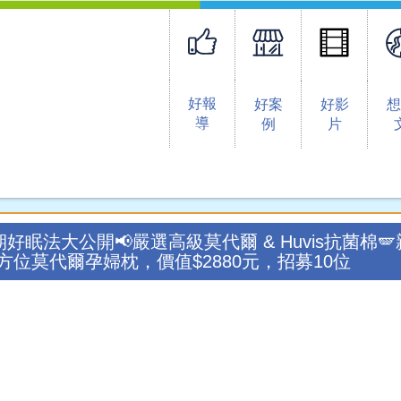
好報
好案
好影
導
例
片
孕期好眠法大公開📢嚴選高級莫代爾 & Huvis抗菌棉
-全方位莫代爾孕婦枕，價值$2880元，招募10位