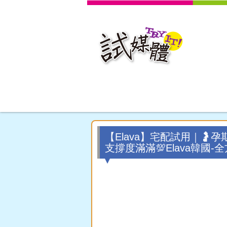
【Elava】宅配試用｜🤰
支撐度滿滿💯Elava韓國