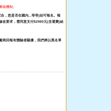
審核機制。
，您是否在國內...等等)始可報名。報
要求，需同意支付$2980元(含運費)給
如經廠商回報有體驗者騷擾，我們將以黑名單