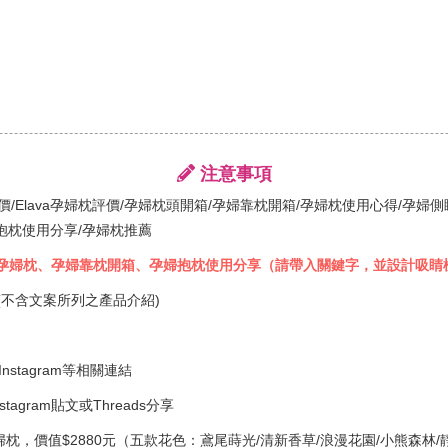
注意事項
va評價/Elava孕婦枕評價/孕婦枕頭開箱/孕婦靠枕開箱/孕婦枕使用心得/孕
抱枕使用分享/孕婦枕推薦
ava孕婦枕、孕婦靠枕開箱、孕婦抱枕使用分享（請帶入關鍵字，並設計吸睛
字(不含文案所列之產品介紹)
stagram等相關連結
tagram貼文或Threads分享
孕婦枕，價值$2880元（五款花色：鳶尾蒔光/清新香草/浪漫花園/小熊森林