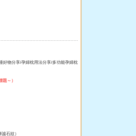
婦側睡好物分享/孕婦枕用法分享/多功能孕婦枕
標題～）
/靜謐石紋）