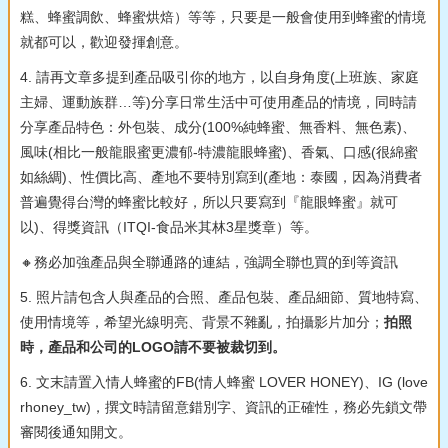
糕、蜂蜜調飲、蜂蜜烘焙）等等，只要是一般會使用到蜂蜜的情境
就都可以，歡迎發揮創意。
4. 請再文章多提到產品吸引你的地方，以自身角度(上班族、家庭
主婦、運動族群…等)分享日常生活中可使用產品的情境，同時請
分享產品特色：外包裝、成分(100%純蜂蜜、無香料、無色素)、
風味(相比一般龍眼蜜更濃郁-特濃龍眼蜂蜜)、香氣、口感(很綿蜜
如絲綢)、性價比高、產地不要特別寫到(產地：泰國，因為消費者
普遍覺得台灣的蜂蜜比較好，所以只要寫到『龍眼蜂蜜』就可
以)、得獎資訊（ITQI-食品米其林3星獎章）等。
🔸務必加強產品與全聯通路的連結，強調全聯也買的到等資訊
5. 照片請包含人與產品的合照、產品包裝、產品細節、質地特寫、
使用情境等，希望光線明亮、背景不雜亂，拍攝影片加分；
拍照
時，產品和公司的LOGO請不要被裁切到。
6. 文末請置入情人蜂蜜的FB(情人蜂蜜 LOVER HONEY)、IG (love
rhoney_tw)，撰文時請留意錯別字、資訊的正確性，務必先鎖文帶
審閱後通知開文。