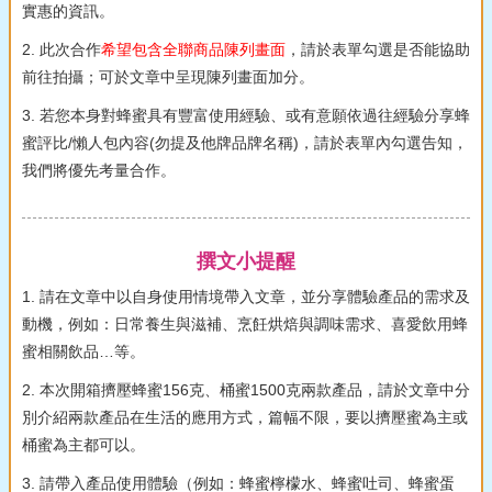
實惠的資訊。
2. 此次合作
希望包含全聯商品陳列畫面
，請於表單勾選是否能協助
前往拍攝；可於文章中呈現陳列畫面加分。
3. 若您本身對蜂蜜具有豐富使用經驗、或有意願依過往經驗分享蜂
蜜評比/懶人包內容(勿提及他牌品牌名稱)，請於表單內勾選告知，
我們將優先考量合作。
撰文小提醒
1. 請在文章中以自身使用情境帶入文章，並分享體驗產品的需求及
動機，例如：日常養生與滋補、烹飪烘焙與調味需求、喜愛飲用蜂
蜜相關飲品…等。
2. 本次開箱擠壓蜂蜜156克、桶蜜1500克兩款產品，請於文章中分
別介紹兩款產品在生活的應用方式，篇幅不限，要以擠壓蜜為主或
桶蜜為主都可以。
3. 請帶入產品使用體驗（例如：蜂蜜檸檬水、蜂蜜吐司、蜂蜜蛋