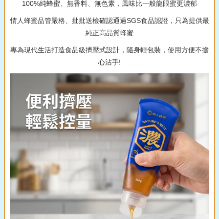
100%純蜂蜜、無香料、無色素，風味比一般龍眼蜜更濃郁
情人蜂蜜品管嚴格、批批送檢確認通過SGS食品認證，只為提供最
純正高品質蜂蜜
專為現代生活打造食品級擠壓式設計，隨身輕包裝，使用方便不擔
心沾手!