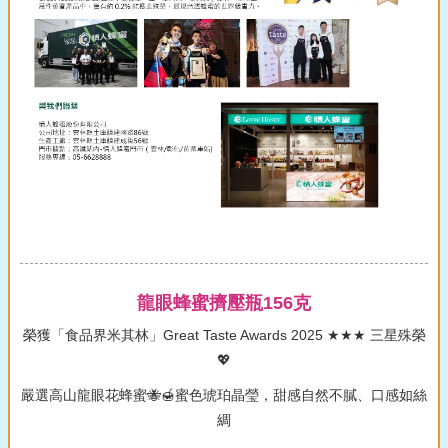
龍眼蜂蜜擠壓瓶156克
榮獲「⾷品界⽶其林」Great Taste Awards 2025 ★★★ 三星殊榮
💖
嚴選高山龍眼花蜂蜜🐝🍯蜜色琥珀晶瑩，甜感自然不膩、口感如絲
綢