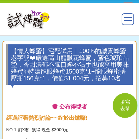
【情人蜂蜜】宅配試用｜100%的誠實蜂蜜
老字號❤️嚴選高山龍眼花蜂蜜，蜜色琥珀晶
瑩，香甜濃郁不膩口🐝不沾手也能享用美味
蜂蜜✨特濃龍眼蜂蜜1500克*1+龍眼蜂蜜擠
壓瓶156克*1，價值$1,004元，招募10名
填寫
公布得獎者
表單
經過評審熱烈討論~~終於出爐囉!
NO.1 劉X君 獲得 現金 $3000元