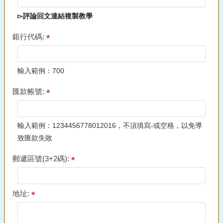
▻評論回文連結複製教學
銀行代碼:
輸入範例：700
匯款帳號:
輸入範例：1234456778012016，不須填寫-或空格，以免導
致匯款失敗
郵遞區號(3+2碼):
地址: