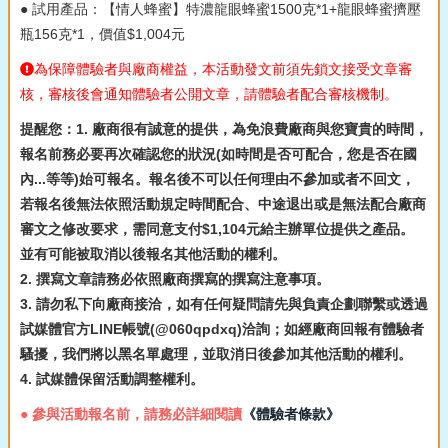
● 試用產品：【情人蜂蜜】特濃龍眼蜂蜜1500克*1+龍眼蜂蜜擠壓
瓶156克*1，價值$1,004元
為保障體驗者與廠商權益，本活動發文前須先鎖文接受文章審
核，審核後會通知體驗者公開文章，請體驗者配合審核機制。
提醒您：1. 廠商很有誠意的提供，為免浪費廠商與您寶貴的時間，
報名前務必要再次確認您的狀況(如時間是否可配合，您是否在國
內...等等)始可報名。報名後不可以任何理由不參加或者不回文，
若報名後無法依照活動規定時間配合、中途退出或是無法配合廠商
審文之修改要求，需同意支付$1,104元給主辦單位提供之產品。
並有可能被取消以後報名其他活動的權利。
2. 撰寫文章請務必依照廠商撰寫的撰寫注意事項。
3. 請勿私下向廠商接洽，如有任何疑問請先與負責企劃聯繫或透過
試媒體官方LINE帳號(@060qpdxq)洽詢；如經廠商回報有體驗者
騷擾，我們將以黑名單處理，並取消日後參加其他活動的權利。
4. 試媒體保留活動調整權利。
● 參與活動報名前，請務必詳細閱讀
《體驗者條款》