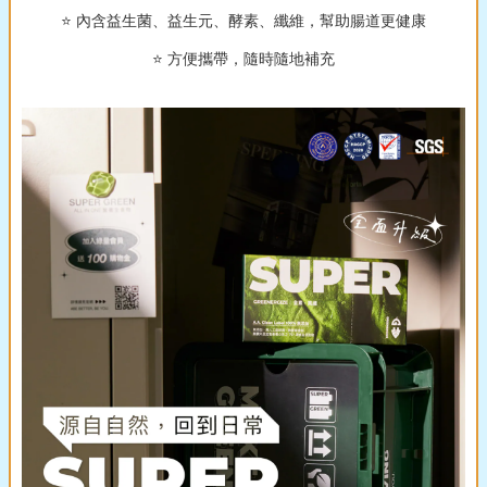
⭐️ 內含益生菌、益生元、酵素、纖維，幫助腸道更健康
⭐️ 方便攜帶，隨時隨地補充