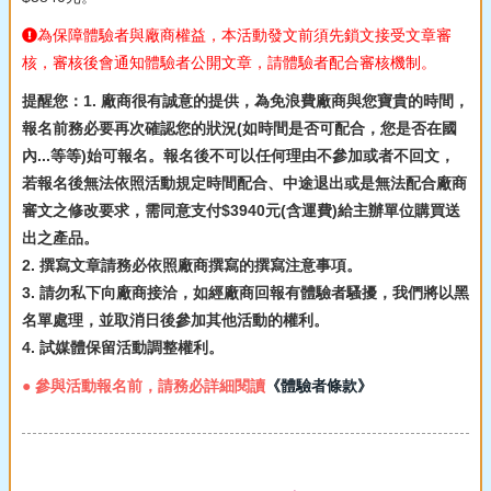
為保障體驗者與廠商權益，本活動發文前須先鎖文接受文章審
核，審核後會通知體驗者公開文章，請體驗者配合審核機制。
提醒您：1. 廠商很有誠意的提供，為免浪費廠商與您寶貴的時間，
報名前務必要再次確認您的狀況(如時間是否可配合，您是否在國
內...等等)始可報名。報名後不可以任何理由不參加或者不回文，
若報名後無法依照活動規定時間配合、中途退出或是無法配合廠商
審文之修改要求，需同意支付$3940元(含運費)給主辦單位購買送
出之產品。
2. 撰寫文章請務必依照廠商撰寫的撰寫注意事項。
3. 請勿私下向廠商接洽，如經廠商回報有體驗者騷擾，我們將以黑
名單處理，並取消日後參加其他活動的權利。
4. 試媒體保留活動調整權利。
● 參與活動報名前，請務必詳細閱讀
《體驗者條款》