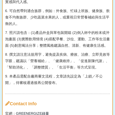
實感與代入感。
6. 可自然帶到適合族群，例如：外食族、忙碌上班族、健身族、飲
食不均衡族群、少吃蔬菜水果的人，或重視日常營養補給與生活平
衡的人。
7. 照片請包含：(1)產品外盒與單包裝開箱 (2)倒入杯中的粉末或沖
泡畫面 (3)實際飲用情境 (4)搭配早餐、沙拉、運動、工作等生活畫
面 (5)創意喝法分享；整體風格建議自然、清新、有健康生活感。
8. 撰文請注意法規用字，避免提及疾病、療效、治療、立即見效等
字眼，建議以「營養補給」、「健康維持」、「促進新陳代謝」、
「幫助消化」、「調整體質」、「生活平衡」等方式呈現。
9. 本產品需配合廠商審文流程，文章請先設定為「上鎖／不公
開」，待審核通過後再公開發布。
Contact Info
官網：
GREENERGIZE綠量