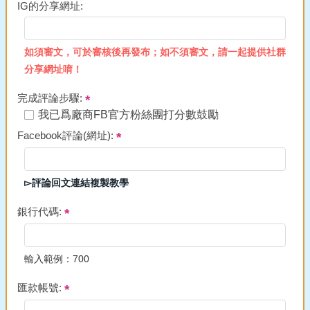
IG的分享網址:
如須審文，可於審核後再發布；如不須審文，請一起提供社群
分享網址唷！
完成評論步驟:
我已爲廠商FB官方粉絲團打分數鼓勵
Facebook評論(網址):
▻評論回文連結複製教學
銀行代碼:
輸入範例：700
匯款帳號: