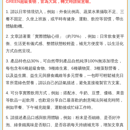
GREEN超級食物，皆為大寫，轉文時請留意喔。
1. 請以日常情境切入，例如：外食比例高、蔬菜水果攝取不足、三
餐不固定、久坐上班族，或平時有健身、運動、飲控等習慣，帶出
體驗動機。
2. 文章請著重「實際體驗心得」（約70%），例如：日常飲食更平
衡、生活更有儀式感、整體狀態較輕盈，補充方便度等，以生活化
方式自然呈現。
3. 產品特色佔30%，可自然帶到產品自然純淨100%無添加理念，
每包含有6種超級食物、9種維生素、6種礦物質、3種藻類營養，
以及益生菌、益生元與膳食纖維等多元營養，一包即可輕鬆補充日
常所需綠色營養，請以自己的語氣描述，避免直接複製官方文案。
4. 可分享實際飲用方式，例如：搭配水、牛奶、豆漿、優格、果昔
等飲品一起飲用，也歡迎分享自己最喜歡的創意喝法與補充時間，
例如早餐、下午補充能量、運動後或忙碌工作時。
5. 請描述產品口感與飲用體驗，例如：粉末是否細緻、是否好沖
泡、綠拿鐵風味是否順口、是否容易每天持續補充等，增加文章真