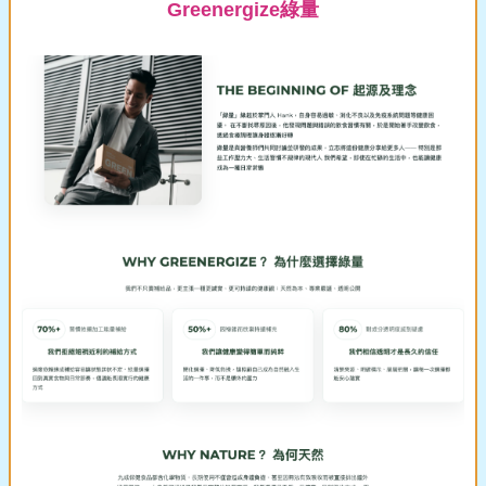
Greenergize綠量