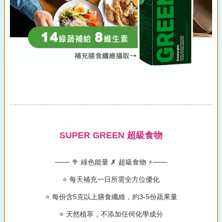
SUPER GREEN 超級食物
─── 🥦 綠色能量 ✗ 超級食物 ⚡️───
⭐️ 每天補充一日所需全方位優化
⭐️ 每份含5克以上膳食纖維，約3-5份蔬果量
⭐️ 天然植萃，不添加任何化學成分