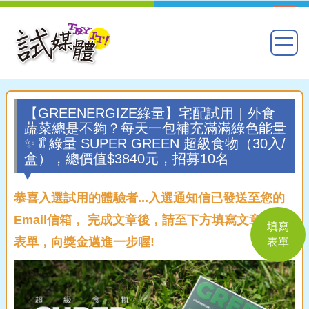
【GREENERGIZE綠量】宅配試用｜外食
蔬菜總是不夠？每天一包補充滿滿綠色能量
✨🥬綠量 SUPER GREEN 超級食物（30入/
盒），總價值$3840元，招募10名
恭喜入選試用的體驗者...入選通知信已發送至您的
Email信箱， 完成文章後，請至下方填寫文章回覆
填寫
表單，向獎金邁進一步喔!
表單