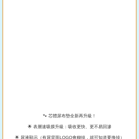
🐾 芯體尿布墊全新再升級！
🌟 表層速吸膜升級：吸收更快、更不易回滲
🌟 尿液顯示（有尿背面LOGO會糊掉，就可知道要換掉）