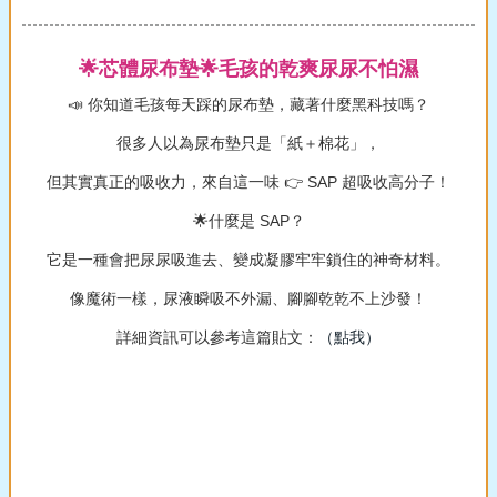
🌟芯體尿布墊🌟毛孩的乾爽尿尿不怕濕
📣 你知道毛孩每天踩的尿布墊，藏著什麼黑科技嗎？
很多人以為尿布墊只是「紙＋棉花」，
但其實真正的吸收力，來自這一味 👉 SAP 超吸收高分子！
🌟什麼是 SAP？
它是一種會把尿尿吸進去、變成凝膠牢牢鎖住的神奇材料。
像魔術一樣，尿液瞬吸不外漏、腳腳乾乾不上沙發！
詳細資訊可以參考這篇貼文：
（點我）