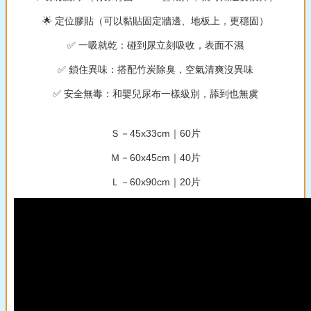
🌟 定位膠貼（可以黏貼固定牆邊、地板上，更穩固）
✅ 一吸就乾：碰到尿立刻吸收，表面不濕
✅ 鎖住異味：搭配竹炭除臭，空氣清爽沒異味
✅ 安全無毒：和嬰兒尿布一樣級別，舔到也無虞
Ｓ－45x33cm｜60片
Ｍ－60x45cm｜40片
Ｌ－60x90cm｜20片