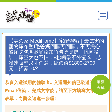
【美の家 MediHome】宅配體驗｜最厲害的
寵物尿布墊❗毛爸媽回購再回購，不再擔心
被尿味包圍🌿🐶添加竹炭除臭層＋抗菌設
計，尿量大也不怕，8秒瞬吸不外漏💦，芯
體速吸墊尺寸任選，總價值$1800-2700
元，招募10名
填寫
恭喜入選試用的體驗者...入選通知信已發送至您的
表單
Email信箱， 完成文章後，請至下方填寫文章回覆
表單，向獎金邁進一步喔!