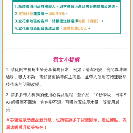
撰文小提醒
1. 請從飼主視角出發分享養狗日常，例如：清潔困擾、房間異味尿
騷味、吸力不夠、需頻繁更換等飼主痛點，並帶入使用芯體速吸墊
後帶來的明顯改變。
2. 請多多帶入狗狗的使用心得及過程，並介紹「10秒瞬吸、日本S
AP瞬吸層不回滲、狗狗腳不濕、可吸收五倍厚水量」等實用感
受。
🌟芯體速吸墊產品新升級，也請強調多了尿液顯示、定位膠貼、表
層速吸膜升級等特色！