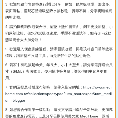
3. 歡迎您跟市售尿墊進行對比分享，例如：他牌吸收慢、滲出多、
表面濕黏，搭配芯體速吸墊吸水後秒乾、腳印不留，分享明顯差異
的對比照。
4. 請拍攝狗狗與包裝合照、寵物上墊如廁畫面、飼主更換尿墊、小
狗尿墊比較、倒水測試吸收速度、手壓不濕測試等，如有GIF或動
態呈現會大大加分喔！
5. 歡迎融入便盆訓練過程、清潔習慣改變、與毛孩相處日常等故事
情境，讓尿墊不只是工具，而是陪伴生活的貼心角色。
6. 若家中有毛孩是幼犬、年長犬、小中大型犬，請分享選擇適合尺
寸（S/M/L）與吸收量、使用情境等考量，讓其他飼主參考更實
用。
7. 官網及提及芯體尿布墊時，請帶入指定網址：
https://www.medi
home.com.tw/collections/peezypad?utm_source=pet&utm_medi
um=blogger
8. 如您曾合作過第一檔活動，這次文章請用產品全新升級、更加厲
害的角度進行撰寫，以及分享長期使用美の家 MediHome，深感