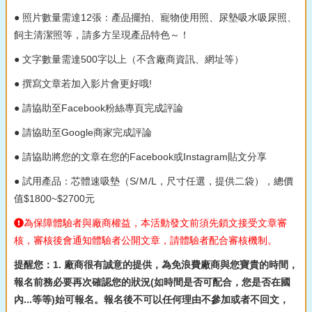
● 照片數量需達12張：產品擺拍、寵物使用照、尿墊吸水吸尿照、
飼主清潔照等，請多方呈現產品特色～！
● 文字數量需達500字以上（不含廠商資訊、網址等）
● 撰寫文章若加入影片會更好哦!
● 請協助至Facebook粉絲專頁完成評論
● 請協助至Google商家完成評論
● 請協助將您的文章在您的Facebook或Instagram貼文分享
● 試用產品：芯體速吸墊（S/Ｍ/L，尺寸任選，提供二袋），總價
值$1800~$2700元
為保障體驗者與廠商權益，本活動發文前須先鎖文接受文章審
核，審核後會通知體驗者公開文章，請體驗者配合審核機制。
提醒您：1. 廠商很有誠意的提供，為免浪費廠商與您寶貴的時間，
報名前務必要再次確認您的狀況(如時間是否可配合，您是否在國
內...等等)始可報名。報名後不可以任何理由不參加或者不回文，