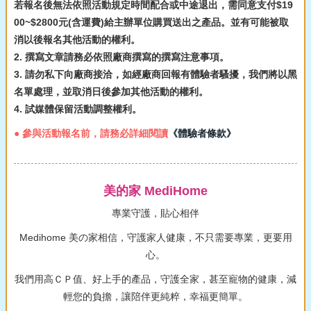
若報名後無法依照活動規定時間配合或中途退出，需同意支付$19
00~$2800元(含運費)給主辦單位購買送出之產品。並有可能被取
消以後報名其他活動的權利。
2. 撰寫文章請務必依照廠商撰寫的撰寫注意事項。
3. 請勿私下向廠商接洽，如經廠商回報有體驗者騷擾，我們將以黑
名單處理，並取消日後參加其他活動的權利。
4. 試媒體保留活動調整權利。
● 參與活動報名前，請務必詳細閱讀
《體驗者條款》
美的家 MediHome
專業守護，貼心相伴
Medihome 美の家相信，守護家人健康，不只需要專業，更要用
心。
我們用高ＣＰ值、好上手的產品，守護全家，甚至寵物的健康，減
輕您的負擔，讓陪伴更純粹，幸福更簡單。