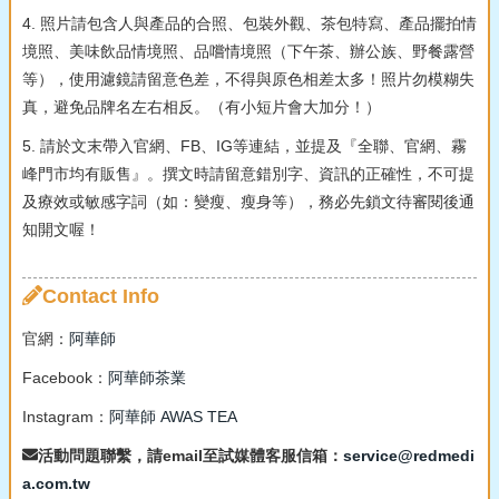
4. 照片請包含人與產品的合照、包裝外觀、茶包特寫、產品擺拍情
境照、美味飲品情境照、品嚐情境照（下午茶、辦公族、野餐露營
等），使用濾鏡請留意色差，不得與原色相差太多！照片勿模糊失
真，避免品牌名左右相反。（有小短片會大加分！）
5. 請於文末帶入官網、FB、IG等連結，並提及『全聯、官網、霧
峰門市均有販售』。撰文時請留意錯別字、資訊的正確性，不可提
及療效或敏感字詞（如：變瘦、瘦身等），務必先鎖文待審閱後通
知開文喔！
Contact Info
官網：
阿華師
Facebook：
阿華師茶業
Instagram：
阿華師 AWAS TEA
活動問題聯繫，請email至試媒體客服信箱：
service@redmedi
a.com.tw