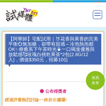
【阿華師】宅配試用｜🍑花香與果香的完美
平衡💞無加糖，卻帶有甜感～冷泡熱泡都
OK✨療癒系下午茶時光🍵一口喝進優雅與
放鬆感🥰玫瑰白桃乾果茶*2包(2.8G/12
入)，價值$350元，招募10位
填寫
表單
公布得獎者
經過評審熱烈討論~~終於出爐囉!