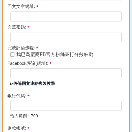
回文文章網址:
文章密碼:
完成評論步驟:
我已爲廠商FB官方粉絲團打分數鼓勵
Facebook評論(網址):
▻評論回文連結複製教學
銀行代碼:
輸入範例：700
匯款帳號: