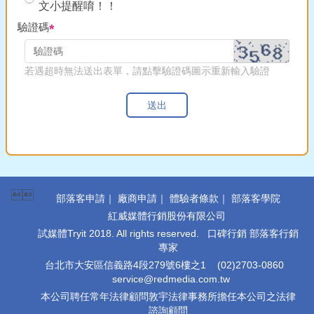
文小提醒唷！！
驗證碼
若遇超時無法送出表單，請點擊驗證碼圖示重新輸入驗證
送出

部落客申請
｜
廠商申請
｜
體驗者條款
｜
部落客學院
紅威媒體行銷股份有限公司
試媒體Tryit 2018. All rights reserved. 口碑行銷 部落客行銷
專家
台北市大安區信義路4段279號6樓之1
(02)2703-0860
service@redmedia.com.tw
本公司聘任常年法律顧問敦宇法律事務所擔任本公司之法律
諮詢顧問