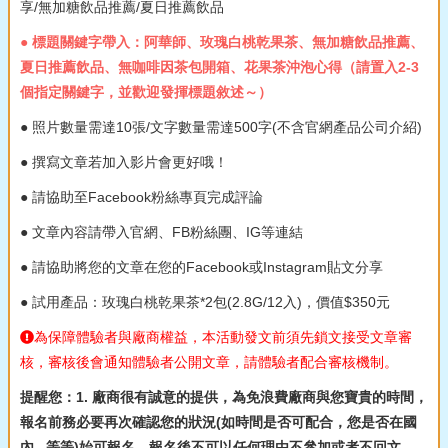
享/無加糖飲品推薦/夏日推薦飲品
● 標題關鍵字帶入：阿華師、玫瑰白桃乾果茶、無加糖飲品推薦、
夏日推薦飲品、無咖啡因茶包開箱、花果茶沖泡心得（請置入2-3
個指定關鍵字，並歡迎發揮標題敘述～）
● 照片數量需達10張/文字數量需達500字(不含官網產品公司介紹)
● 撰寫文章若加入影片會更好哦！
● 請協助至Facebook粉絲專頁完成評論
● 文章內容請帶入官網、FB粉絲團、IG等連結
● 請協助將您的文章在您的Facebook或Instagram貼文分享
● 試用產品：玫瑰白桃乾果茶*2包(2.8G/12入)，價值$350元
為保障體驗者與廠商權益，本活動發文前須先鎖文接受文章審
核，審核後會通知體驗者公開文章，請體驗者配合審核機制。
提醒您：1. 廠商很有誠意的提供，為免浪費廠商與您寶貴的時間，
報名前務必要再次確認您的狀況(如時間是否可配合，您是否在國
內...等等)始可報名。報名後不可以任何理由不參加或者不回文，