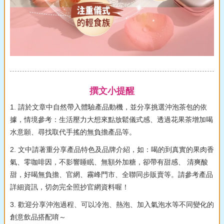
撰文小提醒
1. 請於文章中自然帶入體驗產品動機，並分享挑選沖泡茶包的依
據，情境參考：生活壓力大想來點放鬆儀式感、透過花果茶增加喝
水意願、尋找取代手搖的無負擔產品等。
2. 文中請著重分享產品特色及品牌介紹，如：喝的到真實的果肉香
氣、零咖啡因，不影響睡眠、無額外加糖，卻帶有甜感、 清爽酸
甜，好喝無負擔、官網、霧峰門市、全聯同步販賣等。請參考產品
詳細資訊，切勿完全照抄官網資料喔！
3. 歡迎分享沖泡過程、可以冷泡、熱泡、加入氣泡水等不同變化的
創意飲品搭配唷～