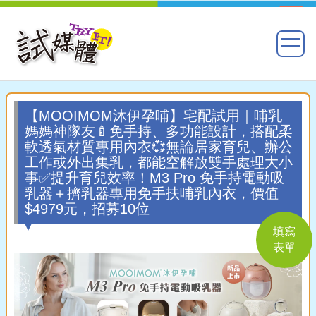
【MOOIMOM沐伊孕哺】宅配試用｜哺乳
媽媽神隊友🍼免手持、多功能設計，搭配柔
軟透氣材質專用內衣💞無論居家育兒、辦公
工作或外出集乳，都能空解放雙手處理大小
事✅提升育兒效率！M3 Pro 免手持電動吸
乳器＋擠乳器專用免手扶哺乳內衣，價值
$4979元，招募10位
填寫
表單