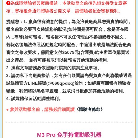
為保障體驗者與廠商權益，本活動發文前須先鎖文接受文章審
核，審核後會通知體驗者公開文章，請體驗者配合審核機制。
提醒您：1. 廠商很有誠意的提供，為免浪費廠商與您寶貴的時間，
報名前務必要再次確認您的狀況(如時間是否可配合，您是否在國
內...等等)始可報名。報名後不可以任何理由不參加或者不回文，
若報名後無法依照活動規定時間配合、中途退出或是無法配合廠商
審文之修改要求，需同意支付$5079元(含運費)給主辦單位購買送
出之產品。 並有可能被取消以後報名其他活動的權利。
2. 撰寫文章請務必依照廠商撰寫的撰寫注意事項。
3. 請勿私下向廠商接洽，如有任何疑問請先與負責企劃聯繫或透過
試媒體官方LINE帳號(@060qpdxq)洽詢；如經廠商回報有體驗者
騷擾，我們將以黑名單處理，並取消日後參加其他活動的權利。
4. 試媒體保留活動調整權利。
● 參與活動報名前，請務必詳細閱讀
《體驗者條款》
M3 Pro 免手持電動吸乳器