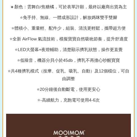
🔸顏色：雲舞白/焦糖橘，可於表單許願，最終以廠商出貨為主
⭐免手持、無線、一體成形設計，解放媽咪雙手雙腳
⭐體積小、重量輕、配件少，組裝、清洗更輕鬆，攜帶超方便
⭐全新 AirFlow 氣流技術，模擬寶寶自然吸吮節奏，提升舒適度
⭐LED大螢幕+夜燈輔助，清楚顯示擠乳狀態，操作更直覺
⭐低噪音，機器分貝小於45db，擠乳不再擔心吵醒寶寶
⭐共4種擠乳模式（按摩、促乳、吸乳、自動）及12個檔位，可自
由調整
⭐20分鐘後自動斷電，使用更安心
⭐-高續航力，充飽電可使用4-6次