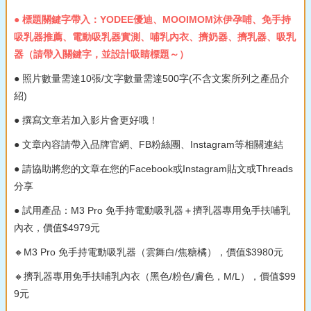
● 標題關鍵字帶入：YODEE優迪、MOOIMOM沐伊孕哺、免手持
吸乳器推薦、電動吸乳器實測、哺乳內衣、擠奶器、擠乳器、吸乳
器（請帶入關鍵字，並設計吸睛標題～）
● 照片數量需達10張/文字數量需達500字(不含文案所列之產品介
紹)
● 撰寫文章若加入影片會更好哦！
● 文章內容請帶入品牌官網、FB粉絲團、Instagram等相關連結
● 請協助將您的文章在您的Facebook或Instagram貼文或Threads
分享
● 試用產品：M3 Pro 免手持電動吸乳器＋擠乳器專用免手扶哺乳
內衣，價值$4979元
🔸M3 Pro 免手持電動吸乳器（雲舞白/焦糖橘），價值$3980元
🔸擠乳器專用免手扶哺乳內衣（黑色/粉色/膚色，M/L），價值$99
9元