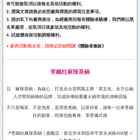
有可能被取消以後報名其他活動的權利。
2. 撰寫文章請務必依照廠商撰寫的撰寫注意事項。
3. 請勿私下向廠商接洽，如經廠商回報有體驗者騷擾，我們將以黑
名單處理，並取消日後參加其他活動的權利。
4. 試媒體保留活動調整權利。
● 參與活動報名前，請務必詳細閱讀
《體驗者條款》
李鐵柱麻辣茶鍋
以「麻辣茶鍋」為核心，打造全台首間真正將「茶文化」全方位融
入空間與鍋物的品牌，完成與傳統重慶火鍋市場的清晰區隔
不只是喝茶、不是泡茶，是用茶煮鍋、以茶待客，讓每一位來李鐵
柱的顧客，吃辣也能養身、享受儀式感
📍李鐵柱麻辣茶鍋｜旗艦店：新北市永和區和平里永貞路404號
✅