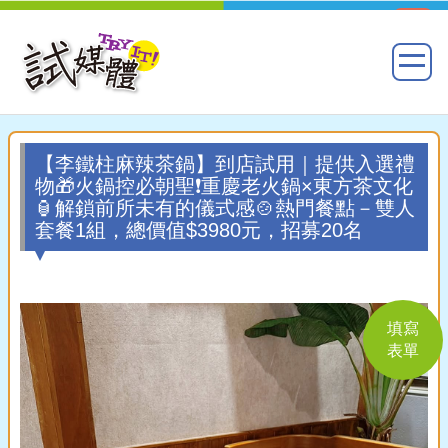
【李鐵柱麻辣茶鍋】到店試用｜提供入選禮
物🎁火鍋控必朝聖❗重慶老火鍋×東方茶文化
🏮解鎖前所未有的儀式感🍲熱門餐點－雙人
套餐1組，總價值$3980元，招募20名
填寫
表單