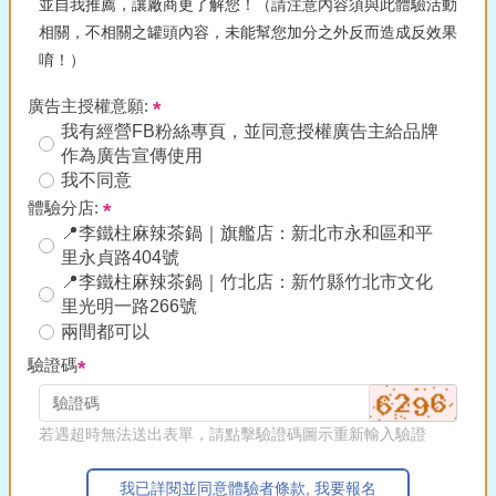
並自我推薦，讓廠商更了解您！（請注意內容須與此體驗活動
相關，不相關之罐頭內容，未能幫您加分之外反而造成反效果
唷！）
廣告主授權意願:
我有經營FB粉絲專頁，並同意授權廣告主給品牌
作為廣告宣傳使用
我不同意
體驗分店:
📍李鐵柱麻辣茶鍋｜旗艦店：新北市永和區和平
里永貞路404號
📍李鐵柱麻辣茶鍋｜竹北店：新竹縣竹北市文化
里光明一路266號
兩間都可以
驗證碼
若遇超時無法送出表單，請點擊驗證碼圖示重新輸入驗證
我已詳閱並同意體驗者條款, 我要報名