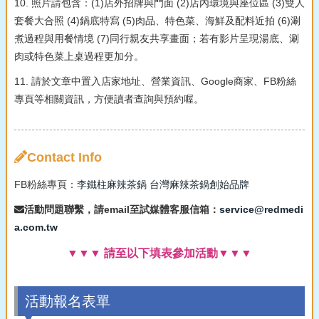
10. 照片請包含：(1)店外招牌與門面 (2)店內環境與座位區 (3)雙人
套餐大合照 (4)鍋底特寫 (5)肉品、特色菜、海鮮及配料近拍 (6)涮
煮過程與用餐情境 (7)同行親友共享畫面；若有影片呈現湯底、涮
肉或特色菜上桌過程更加分。
11. 請於文章中置入店家地址、營業資訊、Google商家、FB粉絲
專頁等相關資訊，方便讀者查詢與預約喔。
Contact Info
FB粉絲專頁：
李鐵柱麻辣茶鍋 台灣麻辣茶鍋創始品牌
活動問題聯繫，請email至試媒體客服信箱：
service@redmedi
a.com.tw
▼▼▼ 請至以下填表參加活動▼▼▼
活動報名表單