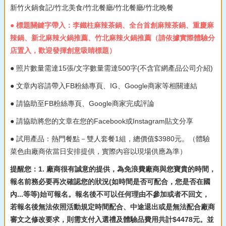
新竹火鍋食記/竹北美食/竹北餐廳/竹北餐廳/竹北晚餐
● 標題關鍵字帶入：李鐵柱麻辣茶鍋、全台首創麻辣茶鍋、重慶麻
辣鍋、新北麻辣火鍋推薦、竹北麻辣火鍋推薦（請依據實際體驗分
店置入，歡迎發揮創意吸睛標題）
● 照片數量需達15張/文字數量需達500字(不含官網產品公司介紹)
● 文章內容請帶入FB粉絲專頁、IG、Google商家等相關連結
● 請協助至FB粉絲專頁、Google商家完成評論
● 請協助將您的文章在您的Facebook或Instagram貼文分享
● 試用產品：熱門餐點－雙人套餐1組，總價值$3980元。（體驗
菜色由廠商依當日安排提供，實際內容以現場供應為準）
提醒您：1. 廠商很有誠意的提供，為免浪費廠商與您寶貴的時間，
報名前務必要再次確認您的狀況(如時間是否可配合，您是否在國
內...等等)始可報名。報名後不可以任何理由不參加或者不回文，
若報名後無法依照活動規定時間配合、中途退出或是無法配合廠商
審文之修改要求，則需支付入選禮及體驗品費用共計$4478元。並