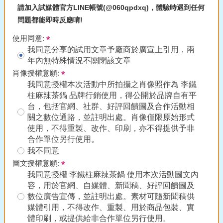
請加入試媒體官方LINE帳號(@060qpdxq)，體驗時遇到任何
問題都能即時反應唷!
使用同意:
我同意分享的試用文章予廠商於廣宣上引用，兩
年內無特殊情況不關閉該文章
肖像授權意願:
我同意授權本次活動中所拍攝之肖像照作為 李鐵
柱麻辣茶鍋 品牌行銷使用，得公開於品牌自有平
台，包括官網、社群、好評回饋圖及合作活動相
關之數位通路，並註明出處。肖像僅限原始形式
使用，不得重製、改作、印刷，亦不得提供予非
合作單位另行使用。
我不同意
圖文授權意願:
我同意授權 李鐵柱麻辣茶鍋 使用本次活動圖文內
容，用於官網、自媒體、新聞稿、好評回饋圖及
數位廣告宣傳，並註明出處。素材可隨新聞稿供
媒體引用，不得改作、重製、用於商品包裝、實
體印刷，或提供給非合作單位另行使用。