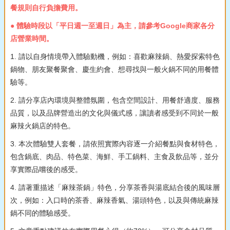
餐規則自行負擔費用。
● 體驗時段以「平日週一至週日」為主，請參考Google商家各分
店營業時間。
1. 請以自身情境帶入體驗動機，例如：喜歡麻辣鍋、熱愛探索特色
鍋物、朋友聚餐聚會、慶生約會、想尋找與一般火鍋不同的用餐體
驗等。
2. 請分享店內環境與整體氛圍，包含空間設計、用餐舒適度、服務
品質，以及品牌營造出的文化與儀式感，讓讀者感受到不同於一般
麻辣火鍋店的特色。
3. 本次體驗雙人套餐，請依照實際內容逐一介紹餐點與食材特色，
包含鍋底、肉品、特色菜、海鮮、手工鍋料、主食及飲品等，並分
享實際品嚐後的感受。
4. 請著重描述「麻辣茶鍋」特色，分享茶香與湯底結合後的風味層
次，例如：入口時的茶香、麻辣香氣、湯頭特色，以及與傳統麻辣
鍋不同的體驗感受。