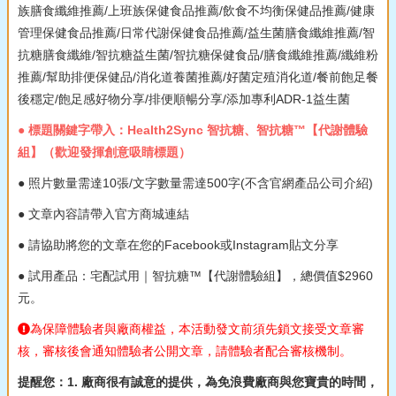
族膳食纖維推薦/上班族保健食品推薦/飲食不均衡保健品推薦/健康
管理保健食品推薦/日常代謝保健食品推薦/益生菌膳食纖維推薦/智
抗糖膳食纖維/智抗糖益生菌/智抗糖保健食品/膳食纖維推薦/纖維粉
推薦/幫助排便保健品/消化道養菌推薦/好菌定殖消化道/餐前飽足餐
後穩定/飽足感好物分享/排便順暢分享/添加專利ADR-1益生菌
● 標題關鍵字帶入：Health2Sync 智抗糖、智抗糖™【代謝體驗
組】（歡迎發揮創意吸睛標題）
● 照片數量需達10張/文字數量需達500字(不含官網產品公司介紹)
● 文章內容請帶入官方商城連結
● 請協助將您的文章在您的Facebook或Instagram貼文分享
● 試用產品：宅配試用｜智抗糖™【代謝體驗組】，總價值$2960
元。
為保障體驗者與廠商權益，本活動發文前須先鎖文接受文章審
核，審核後會通知體驗者公開文章，請體驗者配合審核機制。
提醒您：1. 廠商很有誠意的提供，為免浪費廠商與您寶貴的時間，