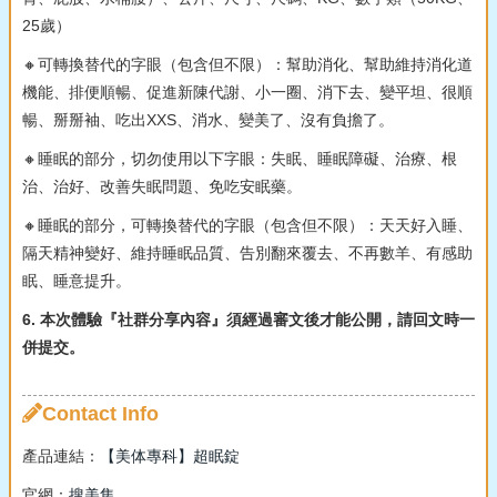
25歲）
🔸可轉換替代的字眼（包含但不限）：幫助消化、幫助維持消化道
機能、排便順暢、促進新陳代謝、小一圈、消下去、變平坦、很順
暢、掰掰袖、吃出XXS、消水、變美了、沒有負擔了。
🔸睡眠的部分，切勿使用以下字眼：失眠、睡眠障礙、治療、根
治、治好、改善失眠問題、免吃安眠藥。
🔸睡眠的部分，可轉換替代的字眼（包含但不限）：天天好入睡、
隔天精神變好、維持睡眠品質、告別翻來覆去、不再數羊、有感助
眠、睡意提升。
6. 本次體驗『社群分享內容』須經過審文後才能公開，請回文時一
併提交。
Contact Info
產品連結：
【美体專科】超眠錠
官網：
搜美集