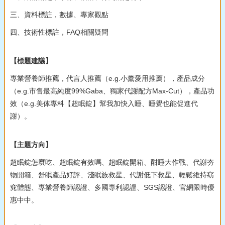
三、資料標註，數據、專家觀點
四、技術性標註，FAQ相關疑問
【標題建議】
專業營養師推薦，代言人推薦（e.g.小薰愛用推薦），產品成分
（e.g.市售最高純度99%Gaba、獨家代謝配方Max-Cut），產品功
效（e.g.美体專科【超眠錠】幫我加快入睡、睡覺也能促進代
謝）。
【主題方向】
超眠錠怎麼吃、超眠錠有效嗎、超眠錠開箱、酣睡大作戰、代謝夯
物開箱、舒眠產品好評、淺眠族救星、代謝低下救星、輕鬆維持窈
窕體態、專業營養師認證、多國專利認證、SGS認證、官網限時優
惠中中。