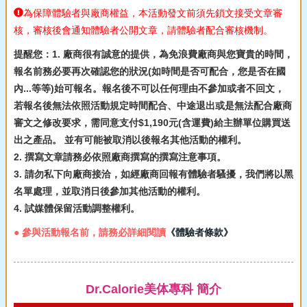
為保障體驗者與廠商權益，本活動發文前須先鎖文接受文章審
核，審核後會通知體驗者公開文章，請體驗者配合審核機制。
提醒您：1. 廠商很有誠意的提供，為免浪費廠商與您寶貴的時間，
報名前務必要再次確認您的狀況(如時間是否可配合，您是否在國
內...等等)始可報名。報名後不可以任何理由不參加或者不回文，
若報名後無法依照活動規定時間配合、中途退出或是無法配合廠商
審文之修改要求，需同意支付$1,190元(含運費)給主辦單位購買送
出之產品。 並有可能被取消以後報名其他活動的權利。
2. 撰寫文章請務必依照廠商撰寫的撰寫注意事項。
3. 請勿私下向廠商接洽，如經廠商回報有體驗者騷擾，我們將以黑
名單處理，並取消日後參加其他活動的權利。
4. 試媒體保留活動調整權利。
● 參與活動報名前，請務必詳細閱讀
《體驗者條款》
Dr.Calorie美体專科 簡介