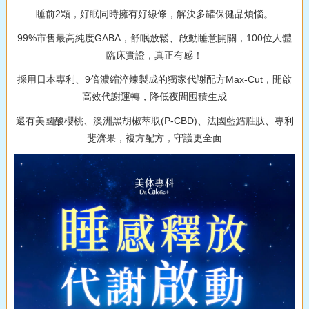
睡前2顆，好眠同時擁有好線條，解決多罐保健品煩惱。
99%市售最高純度GABA，舒眠放鬆、啟動睡意開關，100位人體
臨床實證，真正有感！
採用日本專利、9倍濃縮淬煉製成的獨家代謝配方Max-Cut，開啟
高效代謝運轉，降低夜間囤積生成
還有美國酸櫻桃、澳洲黑胡椒萃取(P-CBD)、法國藍鱈胜肽、專利
斐濟果，複方配方，守護更全面