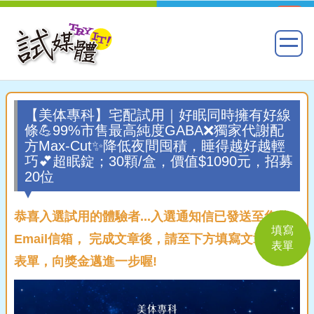
【美体專科】宅配試用｜好眠同時擁有好線
條💪99%市售最高純度GABA❌獨家代謝配
方Max-Cut✨降低夜間囤積，睡得越好越輕
巧💕超眠錠；30顆/盒，價值$1090元，招募
20位
恭喜入選試用的體驗者...入選通知信已發送至您的
填寫
Email信箱， 完成文章後，請至下方填寫文章回覆
表單
表單，向獎金邁進一步喔!