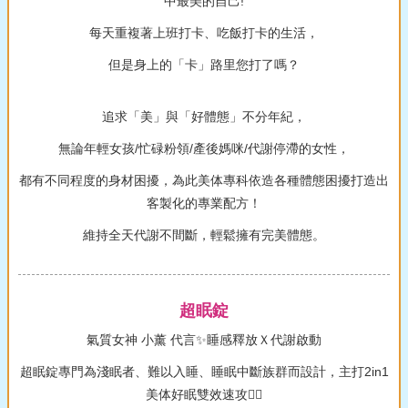
中最美的自己!
每天重複著上班打卡、吃飯打卡的生活，
但是身上的「卡」路里您打了嗎？
追求「美」與「好體態」不分年紀，
無論年輕女孩/忙碌粉領/產後媽咪/代謝停滯的女性，
都有不同程度的身材困擾，為此美体專科依造各種體態困擾打造出
客製化的專業配方！
維持全天代謝不間斷，輕鬆擁有完美體態。
超眠錠
氣質女神 小薰 代言✨睡感釋放Ｘ代謝啟動
超眠錠專門為淺眠者、難以入睡、睡眠中斷族群而設計，主打2in1
美体好眠雙效速攻❤️‍🔥