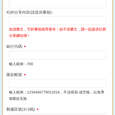
IG的分享內容(請提供審核):
如須審文，可於審核後再發布；如不須審文，請一起提供社群
分享網址唷！
銀行代碼:
輸入範例：700
匯款帳號:
輸入範例：1234456778012016，不須填寫-或空格，以免導
致匯款失敗
郵遞區號(3+2碼):