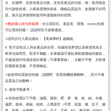
分、好攜帶，並形容產品功效，並形容產品的功效，例：食用後提
升代謝很有感、入眠速度變快很多、睡眠品質提升、改善睡不好問
題、隔天起床變很輕盈同時還能維持好狀態。
⭐務必補上此句於結尾
：全台屈臣氏、康是美、寶雅、momo也都
可以買得到喔！ 請認明官方授權通路。
⭐請同步代入產品連結：
【美体專科】超眠錠
。
4. 照片請包含人與全產品的合照，拍攝情境希望以居家環境為主，
希望光線明亮、乾淨不雜亂；衣著建議可著貼身顯露腰線的服裝，
不建議過於性感或過於裸露（不露事業線）、太皺不平整、太輕便
的寬鬆家居服、不穿橫條紋。
⭐如使用前置鏡頭拍攝，請關閉「前置相機鏡像翻轉」，照片中產
品需為正勿翻轉！
5. 違規字眼參考：
🔸切勿使用以下字眼：減脂、脂肪、肥、胖、瘦、粗、細、水腫、
減肥、瘦身、便秘、剷肉、人體器官（手臂、屁股、腰、肚子、腸
胃、屁股、水桶腰）、公斤、尺寸、尺碼、KG、數字類（50KG、