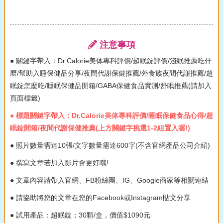
注意事項
● 關鍵字帶入：Dr.Calorie美体專科評價/超眠錠評價/淺眠推薦吃什
麼/幫助入睡保健品分享/夜間代謝保健推薦/外食族夜間代謝推薦/超
眠錠怎麼吃/睡眠保健品開箱/GABA保健食品實測/舒眠推薦(請加入
頁面標籤)
● 標題關鍵字帶入：Dr.Calorie美体專科評價/睡眠保健食品心得/超
眠錠開箱/夜間代謝保健推薦(上方關鍵字挑選1-2組置入喔!)
● 照片數量需達10張/文字數量需達600字(不含官網產品公司介紹)
● 撰寫文章若加入影片會更好哦!
● 文章內容請帶入官網、FB粉絲團、IG、Google商家等相關連結
● 請協助將您的文章在您的Facebook或Instagram貼文分享
● 試用產品：超眠錠；30顆/盒，價值$1090元