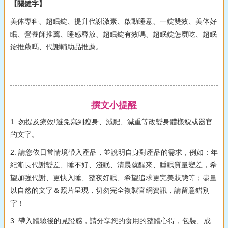
【關鍵字】
美体專科、超眠錠、提升代謝激素、啟動睡意、一錠雙效、美体好
眠、營養師推薦、睡感釋放、超眠錠有效嗎、超眠錠怎麼吃、超眠
錠推薦嗎、代謝輔助品推薦。
撰文小提醒
1. 勿提及療效!避免寫到瘦身、減肥、減重等改變身體樣貌或器官
的文字。
2. 請您依日常情境帶入產品，並說明自身對產品的需求，例如：年
紀漸長代謝變差、睡不好、淺眠、清晨就醒來、睡眠質量變差，希
望加強代謝、更快入睡、整夜好眠、希望追求更完美狀態等；盡量
以自然的文字＆照片呈現，切勿完全複製官網資訊，請留意錯別
字！
3. 帶入體驗後的見證感，請分享您的食用的整體心得，包裝、成