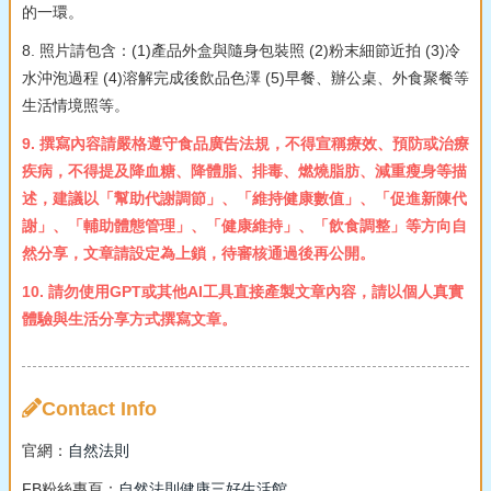
的一環。
8. 照片請包含：(1)產品外盒與隨身包裝照 (2)粉末細節近拍 (3)冷
水沖泡過程 (4)溶解完成後飲品色澤 (5)早餐、辦公桌、外食聚餐等
生活情境照等。
9. 撰寫內容請嚴格遵守食品廣告法規，不得宣稱療效、預防或治療
疾病，不得提及降血糖、降體脂、排毒、燃燒脂肪、減重瘦身等描
述，建議以「幫助代謝調節」、「維持健康數值」、「促進新陳代
謝」、「輔助體態管理」、「健康維持」、「飲食調整」等方向自
然分享，文章請設定為上鎖，待審核通過後再公開。
10. 請勿使用GPT或其他AI工具直接產製文章內容，請以個人真實
體驗與生活分享方式撰寫文章。
Contact Info
官網：
自然法則
FB粉絲專頁：
自然法則健康三好生活館