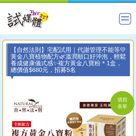
【自然法則】宅配試用｜代謝管理不能等💛
黃金八寶植物配方🌿溫潤順口好沖泡，輕鬆
養成健康儀式感✨複方黃金八寶粉＊1盒，
總價值$680元，招募5名
填寫
表單