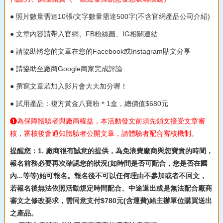
● 照片數量需達10張/文字數量需達500字(不含官網產品公司介紹)
● 文章內容請帶入官網、FB粉絲團、IG相關連結
● 請協助將您的文章在您的Facebook或Instagram貼文分享
● 請協助至廠商Google商家完成評論
● 撰寫文章若加入影片會大大加分喔！
● 試用產品：複方黃金八寶粉＊1盒，總價值$680元
為保障體驗者與廠商權益，本活動發文前須先鎖文接受文章審
核，審核後會通知體驗者公開文章，請體驗者配合審核機制。
提醒您：1. 廠商很有誠意的提供，為免浪費廠商與您寶貴的時間，
報名前務必要再次確認您的狀況(如時間是否可配合，您是否在國
內...等等)始可報名。報名後不可以任何理由不參加或者不回文，
若報名後無法依照活動規定時間配合、中途退出或是無法配合廠商
審文之修改要求，需同意支付$780元(含運費)給主辦單位購買送出
之產品。