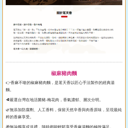
椒麻豬肉麵
👉香麻不嗆的椒麻豬肉麵，是茗天香以匠心手法製作的經典湯
麵。
🥩嚴選台灣在地活菌豬-梅花肉，香氣濃郁、層次分明。
🌿無添加防腐劑、人工香料，保留天然辛香與肉香原味，呈現最純
粹的香麻享受。
🎁無論獨享或送禮，隨時都能輕鬆享受香麻湯麵的極致滿足。