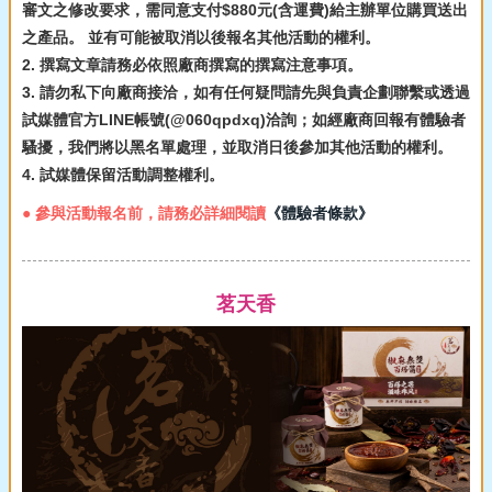
審文之修改要求，需同意支付$880元(含運費)給主辦單位購買送出
之產品。 並有可能被取消以後報名其他活動的權利。
2. 撰寫文章請務必依照廠商撰寫的撰寫注意事項。
3. 請勿私下向廠商接洽，如有任何疑問請先與負責企劃聯繫或透過
試媒體官方LINE帳號(@060qpdxq)洽詢；如經廠商回報有體驗者
騷擾，我們將以黑名單處理，並取消日後參加其他活動的權利。
4. 試媒體保留活動調整權利。
● 參與活動報名前，請務必詳細閱讀
《體驗者條款》
茗天香