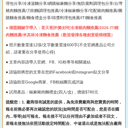
理包分享/冷凍湯麵分享/網購椒麻麵分享/無防腐劑調理包分享/台灣
豬肉麵推薦/刀削麵調理包推薦/冷凍椒麻麵分享/宅配豬肉麵推薦/團
購麵食推薦/麵食禮盒分享/得獎料理包推薦/ITI麵食推薦
● 標題關鍵字帶入：茗天香評價/好吃冷凍豬肉麵推薦/2026 ITI豬
肉麵推薦/米其林冷凍麵食推薦（歡迎發揮各種創意吸睛標題）
● 照片數量需達12張/文字數量需達600字(不含官網產品公司介
紹，請著重在分享使用心得)
● 文章內容請帶入官網、FB、IG粉專等相關連結
● 請協助將您的文章在您的Facebook或Instagram貼文分享
● 請協助至Google商家、FB粉絲團完成評論
● 試用產品：椒麻豬肉麵禮盒(四入/盒)，價值$780元
提醒您：1. 廠商很有誠意的提供，為免浪費廠商與您寶貴的時間，
報名前務必要再次確認您的狀況(如時間是否可配合，您是否在國
內...等等)始可報名。報名後不可以任何理由不參加或者不回文，
若報名後無法依照活動規定時間配合、中途退出或是無法配合廠商