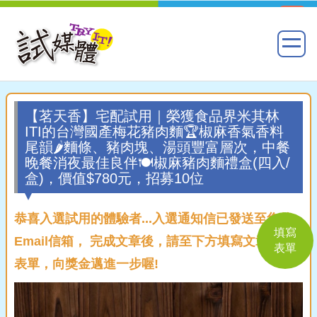
【茗天香】宅配試用｜榮獲食品界米其林
ITI的台灣國產梅花豬肉麵🏆椒麻香氣香料
尾韻🌶️麵條、豬肉塊、湯頭豐富層次，中餐
晚餐消夜最佳良伴🍽️椒麻豬肉麵禮盒(四入/
盒)，價值$780元，招募10位
恭喜入選試用的體驗者...入選通知信已發送至您的
填寫
Email信箱， 完成文章後，請至下方填寫文章回覆
表單
表單，向獎金邁進一步喔!