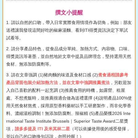
撰文小提醒
1. 請以自然的口吻，帶入日常實際食用情境作為切角，例如：朋友
送禮讓我發現這間好吃的椒麻湯麵、看到ITI得獎資訊決定下單試
試看等。
2. 請分享產品特色，從食品成分單純、加熱方式、內容物、口味、
得獎資訊等著墨，並自然地於文章中提及品牌理念，堅持選用天然
食材、無添加防腐劑等。
3. 請在文章強調 (1)豬肉麵的味道及食材口感 (2)
煮食過程請參考
產品背面包裝介紹加熱方法，並在文章中強調推薦煮法
，另歡迎加
入自己喜歡的配料一起烹調 (3)推薦食用的時機，如露營、租屋
處、不想煮飯時，並推薦很適合做為送禮選擇 (4)說明產品100%使
用天然食材熬煮，採用原型香料藥材以手工研磨製作，而非化學香
料、濃縮湯粉調制！無添加防腐劑、辣椒精 (5)產品榮獲2026 Inte
rnational Taste Institute Brussels｜Superior Taste Award二星獎
項，
請多多提及 ITI 及米其林二星
（可以依據使用後的感受發揮，
並以自己的口吻換句話說，勿照抄喔！）