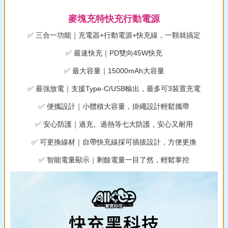
麥塊充特快充行動電源
✅ 三合一功能｜充電器+行動電源+快充線，一顆就搞定
✅ 最速快充｜PD雙向45W快充
✅ 最大容量｜15000mAh大容量
✅ 最強放電｜支援Type-C/USB輸出，最多可3裝置充電
✅ 便攜設計｜小體積大容量，掛繩設計輕鬆攜帶
✅ 安心防護｜過充、過熱等七大防護，安心又耐用
✅ 可更換線材｜自帶快充線採可插拔設計，方便更換
✅ 智能電量顯示｜剩餘電量一目了然，輕鬆掌控