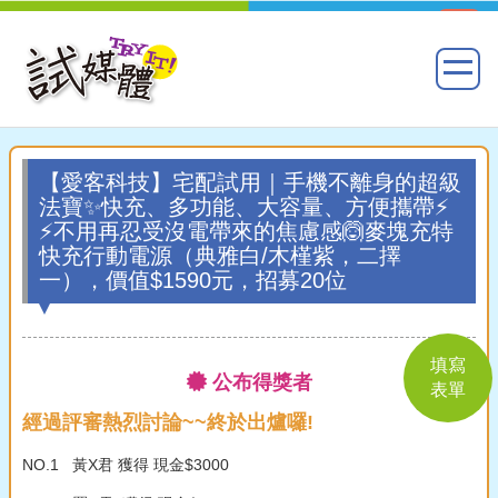
【愛客科技】宅配試用｜手機不離身的超級
法寶✨快充、多功能、大容量、方便攜帶⚡
⚡不用再忍受沒電帶來的焦慮感🙆麥塊充特
快充行動電源（典雅白/木槿紫，二擇
一），價值$1590元，招募20位
填寫
公布得獎者
表單
經過評審熱烈討論~~終於出爐囉!
NO.1 黃X君 獲得 現金$3000