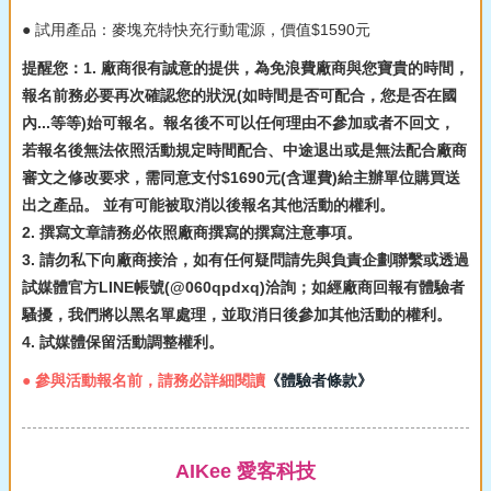
● 試用產品：麥塊充特快充行動電源，價值$1590元
提醒您：1. 廠商很有誠意的提供，為免浪費廠商與您寶貴的時間，
報名前務必要再次確認您的狀況(如時間是否可配合，您是否在國
內...等等)始可報名。報名後不可以任何理由不參加或者不回文，
若報名後無法依照活動規定時間配合、中途退出或是無法配合廠商
審文之修改要求，需同意支付$1690元(含運費)給主辦單位購買送
出之產品。 並有可能被取消以後報名其他活動的權利。
2. 撰寫文章請務必依照廠商撰寫的撰寫注意事項。
3. 請勿私下向廠商接洽，如有任何疑問請先與負責企劃聯繫或透過
試媒體官方LINE帳號(@060qpdxq)洽詢；如經廠商回報有體驗者
騷擾，我們將以黑名單處理，並取消日後參加其他活動的權利。
4. 試媒體保留活動調整權利。
● 參與活動報名前，請務必詳細閱讀
《體驗者條款》
AIKee 愛客科技