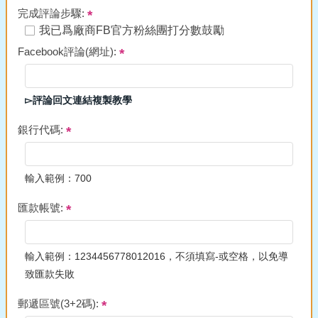
完成評論步驟:
我已爲廠商FB官方粉絲團打分數鼓勵
Facebook評論(網址):
▻評論回文連結複製教學
銀行代碼:
輸入範例：700
匯款帳號:
輸入範例：1234456778012016，不須填寫-或空格，以免導
致匯款失敗
郵遞區號(3+2碼):