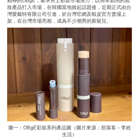
精神的OBgE，看準男士彩妝市場潛力，以簡單易用的底
妝產品打入市場，在韓國當地掀起話題後，近期正式由台
灣愛戴特有限公司引進，於台灣官網及蝦皮官方賣場上
架，在台灣市場亮相，成為不少潮男的新寵兒。
圖一：OBgE彩妝系列產品圖（圖片來源：部落客－李姓
生活）