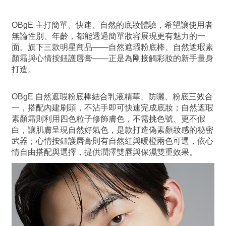
OBgE 主打簡單、快速、自然的底妝體驗，希望讓使用者
無論性別、年齡，都能透過簡單妝容展現更有魅力的一
面。旗下三款明星商品——自然遮瑕粉底棒、自然遮瑕素
顏霜與心情按鈕護唇膏——正是為剛接觸彩妝的新手量身
打造。
OBgE 自然遮瑕粉底棒結合乳液精華、防曬、粉底三效合
一，搭配內建刷頭，不沾手即可快速完成底妝；自然遮瑕
素顏霜則利用四色粒子修飾膚色，不需挑色號、更不假
白，讓肌膚呈現自然好氣色，是款打造偽素顏妝感的秘密
武器；心情按鈕護唇膏則有自然紅與暖橙兩色可選，依心
情自由搭配與選擇，提供潤澤雙唇與保濕雙重效果。