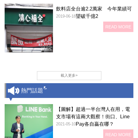
飲料店全台逾2.2萬家 今年業績可
望破千億2
2019-06-18
READ MORE
載入更多>
熱門話題
【圖解】超過一半台灣人在用，電
支市場有這兩大觀察！街口、Line
Pay各自贏在哪？
2021-05-10
READ MORE