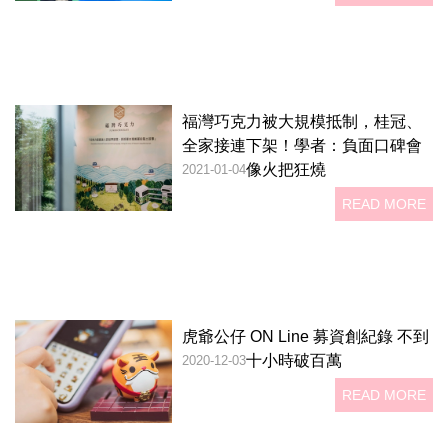
福灣巧克力被大規模抵制，桂冠、
全家接連下架！學者：負面口碑會
像火把狂燒
2021-01-04
READ MORE
虎爺公仔 ON Line 募資創紀錄 不到
十小時破百萬
2020-12-03
READ MORE