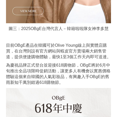
圖三：2025OBgE台灣代言人－韓籍啦啦隊女神李多慧
目前OBgE產品在韓國可於Olive Young線上與實體店購
買，在台灣則設有官方網站與蝦皮官方賣場兩大銷售管
道，提供便捷購物體驗，最快1至3個工作天內即可送達。
為慶祝品牌正式登台並迎接618購物節，OBgE將於6月中
旬推出全品項限時促銷活動，讓更多人有機會以實惠價格
體驗這個來自韓國的人氣彩妝品，有興趣入手OBgE的舊
雨新知千萬別錯過618購物節。